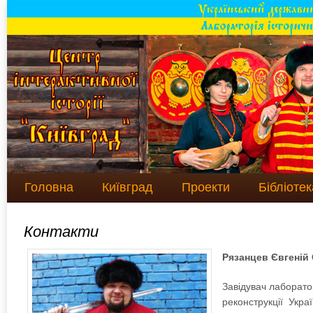
Головна
Київград
Проекти
Бібліотек
Контакти
Рязанцев Євгеній
Завідувач лаборатор
реконструкції Укра