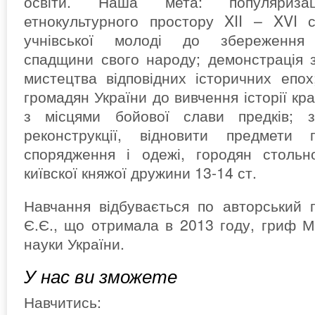
освіти. Наша мета: популяризац
етнокультурного простору XII – XVI с
учнівської молоді до збереження і
спадщини свого народу; демонстрація зр
мистецтва відповідних історичних епо
громадян України до вивчення історії к
з місцями бойової слави предків; з
реконструкції, відновити предмети п
спорядження і одежі, городян стольн
київскої княжої дружини 13-14 ст.
Навчання відбувається по авторський 
Є.Є., що отримала в 2013 году, гриф Мі
науки України.
У нас ви зможете
Навчитись: