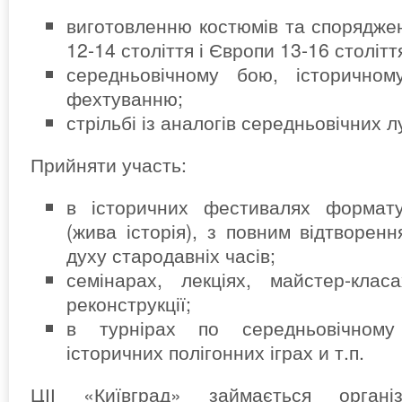
виготовленню костюмів та споряджен
12-14 століття і Європи 13-16 столітт
середньовічному бою, історичном
фехтуванню;
стрільбі із аналогів середньовічних л
Прийняти участь:
в історичних фестивалях формату 
(жива історія), з повним відтворен
духу стародавніх часів;
семінарах, лекціях, майстер-клас
реконструкції;
в турнірах по середньовічному
історичних полігонних іграх и т.п.
ЦІІ «Київград» займається організ