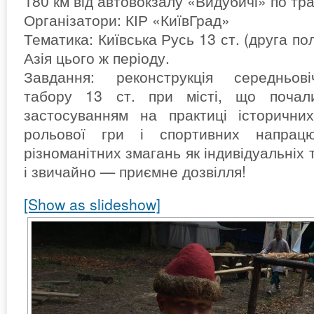
180 км від автовокзалу «Видубичі» по тра
Організатори: КІР «КиївГрад»
Тематика: Київська Русь 13 ст. (друга по
Азія цього ж періоду.
Завдання: реконструкція середньові
табору 13 ст. при місті, що почал
застосуванням на практиці історични
рольової гри і спортивних напрацю
різноманітних змагань як індивідуальніх 
і звичайно — приємне дозвілля!
[Show as slideshow]