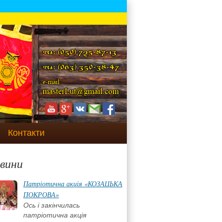
Контакти
вини
Патріотична акція «КОЗАЦЬКА
ПОКРОВА»
Ось і закінчилась
патріотична акція