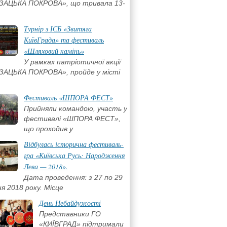
ЗАЦЬКА ПОКРОВА», що тривала 13-
Турнір з ІСБ «Звитяга
КиївГрада» та фестиваль
«Шляховий камінь»
У рамках патріотичної акції
ЗАЦЬКА ПОКРОВА», пройде у місті
,
Фестиваль «ШПОРА ФЕСТ»
Прийняли командою, участь у
фестивалі «ШПОРА ФЕСТ»,
що проходив у
Відбулась історична фестиваль-
гра «Київська Русь: Народження
Лева — 2018».
Дата проведення: з 27 по 29
я 2018 року. Місце
День Небайдужості
Представники ГО
«КИЇВГРАД» підтримали