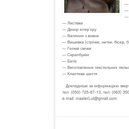
— 
— 
— 
— Листівки
— Декор інтер’єру
— Валяння з вовни
— Вишивка (стрічки, нитки, бісер, 
— Гелеві свічки
— Скрапбукінг
— Батік
— Виготовлення текстильних ляль
— Клаптеве шиття
Докладніше за інформацією зверт
тел: (050) 725-87-13, тел: (063) 35
e-mail: masterLut@gmail.com