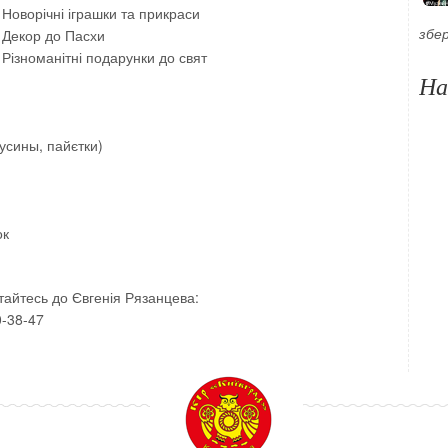
Новорічні іграшки та прикраси
Декор до Пасхи
збе
Різноманітні подарунки до свят
На
бусины, пайєтки)
ок
айтесь до Євгенія Рязанцева:
0-38-47