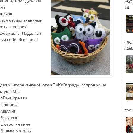
астини, індивідуальної
«КО
я і
14
авичок.
ться своїми знаннями
рити гарні речі
нформацію. Надалі ви
ючи себе, близьких і
«КО
Київ
ентр інтерактивної історії «Київград»
запрошує на
ступні МК:
М’яка іграшка
Пластика
липн
Квіллінг
 Декупаж
Бісероплетіння
Ляльки-мотанки