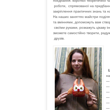
поєднання: короткої теоретичної ч
роботи, спрямованої на придбанн
закріплення практичних знань та н
На наших заняттях майстри поділя
та вміннями, допоможуть вам ство
своїми руками, розкажуть цікаву і
зможете самостійно творити, раду
друзів.
Ц
на
— 
— 
— 
—
— 
— 