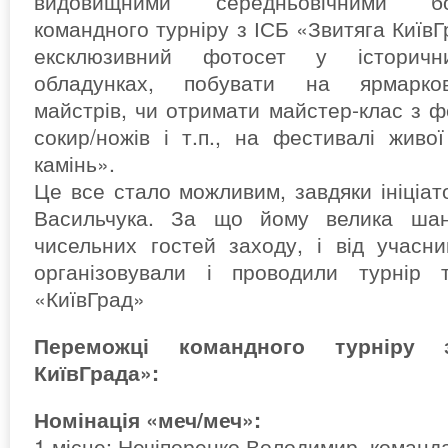
видовищними середньовічними б
командного турніру з ІСБ «Звитяга КиївГ
ексклюзивний фотосет у історич
обладунках, побувати на ярмарков
майстрів, чи отримати майстер-клас з ф
сокир/ножів і т.п., на фестивалі живої
камінь».
Це все стало можливим, завдяки ініціат
Васильчука. За що йому велика шан
чисельних гостей заходу, і від учасни
організовували і проводили турнір
«КиївГрад»
Переможці командного турніру 
КиївГрада»:
Номінація «меч/меч»:
1 місце: Нечіпоренко Володимир, команд