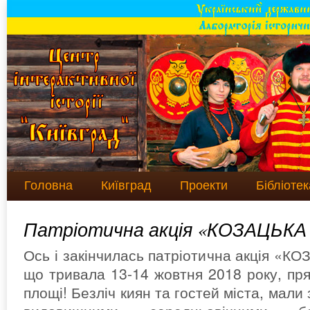
Головна
Київград
Проекти
Бібліотек
Патріотична акція «КОЗАЦЬК
Ось і закінчилась патріотична акція «
що тривала 13-14 жовтня 2018 року, пря
площі! Безліч киян та гостей міста, мали